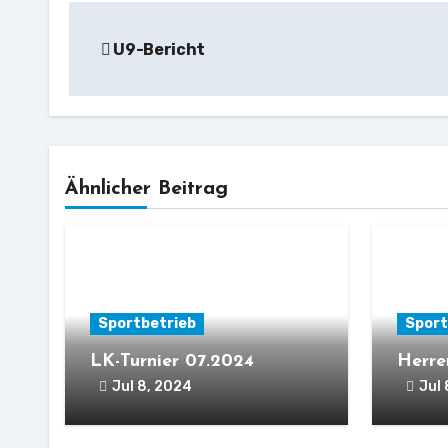
Beitrags-
U9-Bericht
Navigation
Ähnlicher Beitrag
Sportbetrieb
Sport
LK-Turnier 07.2024
Herre
Jul 8, 2024
Jul 